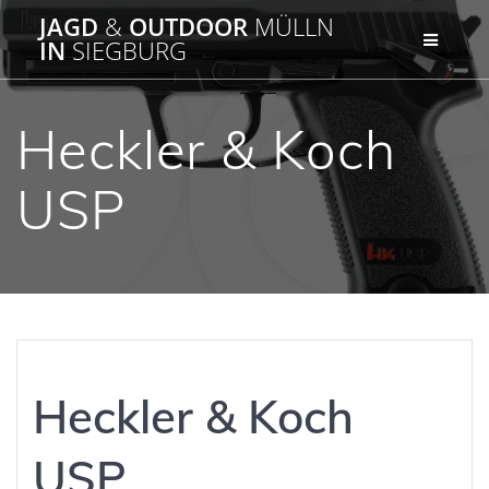
Zum
JAGD
&
OUTDOOR
MÜLLN
Inhalt
IN
SIEGBURG
springen
Heckler & Koch
USP
Heckler & Koch
USP