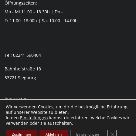
Öffnungszeiten:
Mo - Mi 11.00 - 18.30h | Do -
Fr 11.00 -18.00h | Sa: 10.00 - 14.00h
Tel: 02241 590404
Bahnhofstraße 18
53721 Siegburg
Impressum
Wir verwenden Cookies, um dir die bestmögliche Erfahrung
Datenschutzerklärung
auf unserer Website zu bieten.
© 2026 Jagd & Outdoor Mülln
In den
Einstellungen
kannst du erfahren, welche Cookies wir
verwenden oder sie ausschalten.
GDPR Cooki
Zustimmen
Ablehnen
Einstellungen