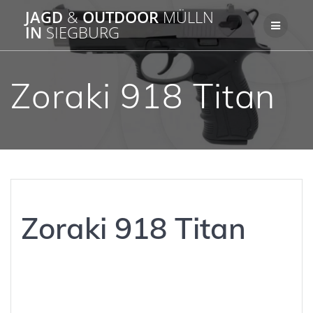
Zum
JAGD
&
OUTDOOR
MÜLLN
Inhalt
IN
SIEGBURG
springen
Zoraki 918 Titan
Zoraki 918 Titan