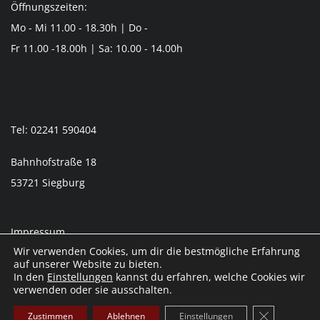
Öffnungszeiten:
Mo - Mi 11.00 - 18.30h | Do -
Fr 11.00 -18.00h | Sa: 10.00 - 14.00h
Tel: 02241 590404
Bahnhofstraße 18
53721 Siegburg
Impressum
Wir verwenden Cookies, um dir die bestmögliche Erfahrung
Datenschutzerklärung
auf unserer Website zu bieten.
© 2026 Jagd & Outdoor Mülln
In den
Einstellungen
kannst du erfahren, welche Cookies wir
verwenden oder sie ausschalten.
GDPR Cooki
Zustimmen
Ablehnen
Einstellungen