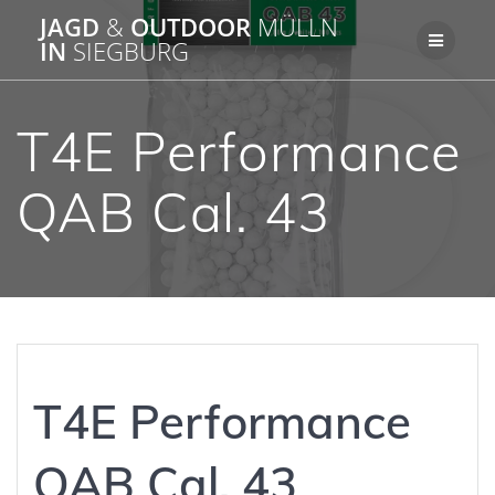
Zum
JAGD
&
OUTDOOR
MÜLLN
Inhalt
IN
SIEGBURG
springen
T4E Performance
QAB Cal. 43
T4E Performance
QAB Cal. 43