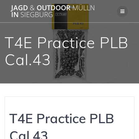
Zum
JAGD
&
OUTDOOR
MÜLLN
Inhalt
IN
SIEGBURG
springen
T4E Practice PLB
Cal.43
T4E Practice PLB
Cal.43