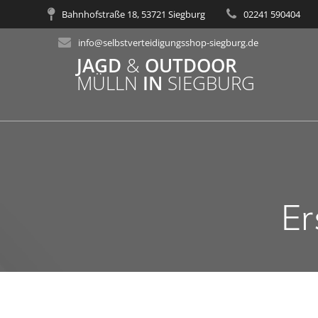
Zum
Bahnhofstraße 18, 53721 Siegburg
02241 590404
Inhalt
springen
info@selbstverteidigungsshop-siegburg.de
JAGD
&
OUTDOOR
MÜLLN
IN
SIEGBURG
E