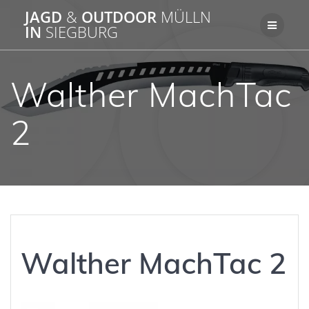
Zum
JAGD
&
OUTDOOR
MÜLLN
Inhalt
IN
SIEGBURG
springen
Walther MachTac
2
Walther MachTac 2