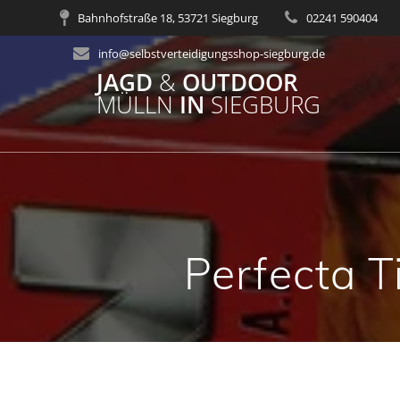
Zum
Bahnhofstraße 18, 53721 Siegburg
02241 590404
Inhalt
springen
info@selbstverteidigungsshop-siegburg.de
JAGD
&
OUTDOOR
MÜLLN
IN
SIEGBURG
Perfecta T